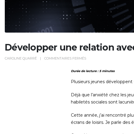
Développer une relation avec
SUR
CAROLINE QUARRÉ
COMMENTAIRES FERMÉS
DÉVELOPPER
Durée de lecture : 5 minutes
UNE
RELATION
Plusieurs jeunes développent un
AVEC
L’IA
Déjà que l’anxiété chez les je
habiletés sociales sont lacuniè
Cette année, j’ai rencontré p
écrans de loisirs. Je parle des