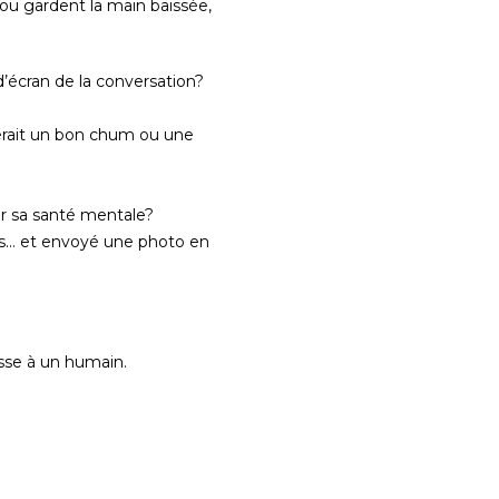
ou gardent la main baissée,
’écran de la conversation?
serait un bon chum ou une
er sa santé mentale?
ales… et envoyé une photo en
esse à un humain.