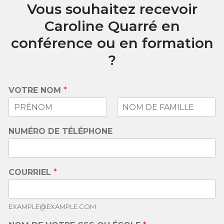
Vous souhaitez recevoir
Caroline Quarré en
conférence ou en formation
?
VOTRE NOM
*
F
L
i
a
NUMÉRO DE TÉLÉPHONE
r
s
s
t
t
COURRIEL
*
EXAMPLE@EXAMPLE.COM